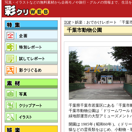
写真・イラストなどの無料素材から企画モノや旅行・グルメの情報まで、生活を彩る
TOP
> 娯楽：おでかけレポート 「
千葉
千葉市動物公園
千葉県千葉市若葉区にある「千葉市
千葉市動物公園は「ドリームワール
緑地部運営の大型アミューズメント
開園は 1985年 ( 昭和60年 )。 ( ドリー
猿などの霊長類をはじめ、小動物・草