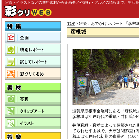
写真・イラストなどの無料素材から企画モノや旅行・グルメの情報まで、生活を彩る
TOP
> 娯楽：おでかけレポート 「
彦根
彦根城
滋賀県彦根市金亀町にある「彦根城
彦根城は江戸時代の重鎮・井伊氏1
井伊直継・直孝によって建築された
てられた平山城で、天守は3階3重 ( 
着工は江戸時代初期の慶長9年 ( 1604