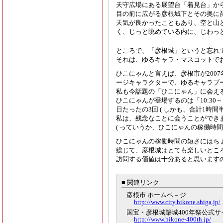
天守広場にある展望台「着見台」か
目の前に広がる彦根城下とその奥に
天気が良かったこともあり、空と山
く、じっと眺めている内に、じわっ
ところで、「彦根城」というと忘れ
それは、ゆるキャラ・マスコットで
ひこにゃんと言えば、彦根市が200
ージキャラクターで、ゆるキャラブ
私も今話題の「ひこにゃん」に会え
ひこにゃんが登場するのは「10:30～11:0
日たったの3回 ( しかも、合計1時間
私は、残念なことに会うことができ
( っていうか、ひこにゃんの稼働時間
ひこにゃんの稼働時間の短さにはちょっ
総じて、彦根城はとても楽しいとこ
訪問する価値は十分あると思います
■ 関連リンク
彦根市 ホームペ－ジ
http://www.city.hikone.shiga.jp/
国宝・彦根城築城400年祭公式サ
http://www.hikone-400th.jp/