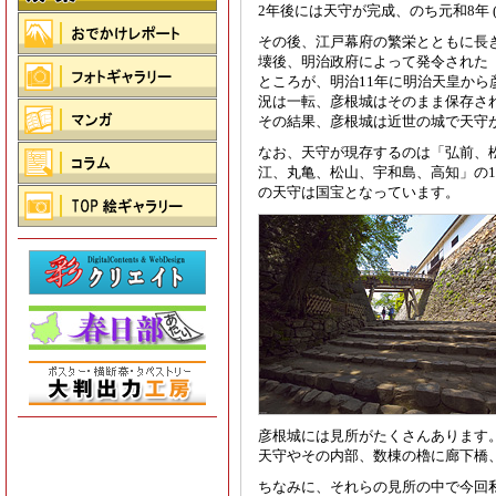
2年後には天守が完成、のち元和8年 (
その後、江戸幕府の繁栄とともに長
壊後、明治政府によって発令された
ところが、明治11年に明治天皇か
況は一転、彦根城はそのまま保存さ
その結果、彦根城は近世の城で天守
なお、天守が現存するのは「弘前、
江、丸亀、松山、宇和島、高知」の
の天守は国宝となっています。
彦根城には見所がたくさんあります
天守やその内部、数棟の櫓に廊下橋
ちなみに、それらの見所の中で今回