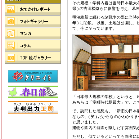
その規模・学科内容は当時日本最大を
県 ) の吉田松陰らに影響を与え、
明治維新に纏わる諸戦争の際に当時の建
年 ) に閉鎖。 以後、土地は公園
て、今に至っています。
「日本最大規模の学校」というと、
あちらは「室町時代期最大」で、こ
で、訪問した感想も、「新旧の日本
なもの」( 笑 ) だからなのかわか
と思いました。
建物や園内の庭園が醸しだす雰囲気
ただし、似ているといっても両者に