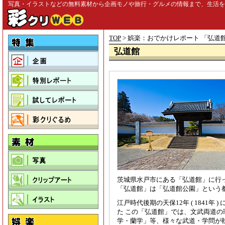
写真・イラストなどの無料素材から企画モノや旅行・グルメの情報まで、生活を彩る
TOP
> 娯楽：おでかけレポート 「
弘道
弘道館
茨城県水戸市にある「弘道館」に行
「弘道館」は「弘道館公園」という
江戸時代後期の天保12年 ( 1841
た この「弘道館」では、文武両道
学・蘭学」等、様々な武道・学問が