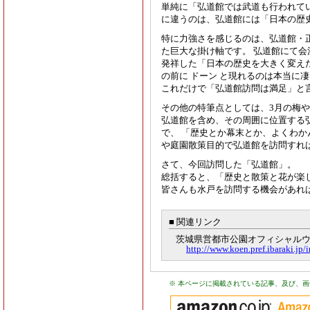
単純に「弘道館では武道も行われて
に違うのは、弘道館には「日本の歴
特に力強さを感じるのは、弘道館・
た巨大な掛け軸です。 弘道館にて
発祥した「日本の歴史を大きく変えた
の前に ドーン と現れるのは本当に
これだけで「弘道館訪問は満足」と
その他の特筆点としては、3月の梅
弘道館を含め、その周囲に位置する
で、 「歴史とか幕末とか、よくわ
や庭園散策目的で弘道館を訪問すれ
さて、今回訪問した「弘道館」。
総括すると、「歴史と散策と花が楽
皆さんも水戸を訪問する機会があれ
■ 関連リンク
茨城県営都市公園オフィシャル
http://www.koen.pref.ibaraki.jp/
※ 本ページに掲載されている記事、及び、