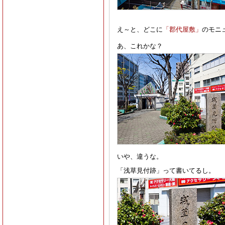
え～と、どこに
「郡代屋敷」
のモニ
あ、これかな？
いや、違うな。
「浅草見付跡」って書いてるし。