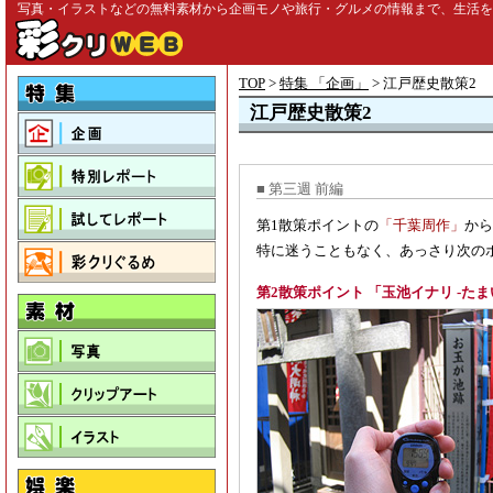
写真・イラストなどの無料素材から企画モノや旅行・グルメの情報まで、生活を彩る
TOP
>
特集 「企画」
> 江戸歴史散策2
江戸歴史散策2
■ 第三週 前編
第1散策ポイントの
「千葉周作」
から
特に迷うこともなく、あっさり次の
第2散策ポイント 「玉池イナリ -たま