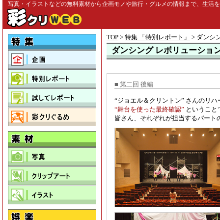
写真・イラストなどの無料素材から企画モノや旅行・グルメの情報まで、生活を彩る
TOP
>
特集 「特別レポート」
>
ダンシン
ダンシング レボリューション R
■ 第二回 後編
“ジョエル＆クリントン” さんのリ
“舞台を使った最終確認”
ということ
皆さん、それぞれが担当するパート