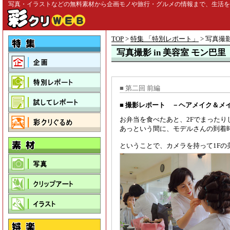
写真・イラストなどの無料素材から企画モノや旅行・グルメの情報まで、生活を彩る
TOP
>
特集 「特別レポート」
> 写真撮影
写真撮影 in 美容室 モン巴里
■ 第二回 前編
■ 撮影レポート －ヘアメイク＆メイ
お弁当を食べたあと、2Fでまったり
あっという間に、モデルさんの到着時刻
ということで、カメラを持って1Fの