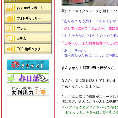
既にヘアメイク＆メイクが始まって
「
ありゃ？ もう始まってるんですか
「
少し早めに来てくれたから、先に
「
え？ そうなんですか？ だったら
「
ごめ～ん。 まだお弁当食べてるか
「
あ… そっか。
食べ終わったあと、とっとと準備
すんません！ 和室で寝っ転がって、ま
なんか、変に気を遣わせてしまいま
ごめんなさい、白土さん。
と、こんな感じで撮影がスタートし
僕はモデルさんに、ちゃんとご挨拶
※
ヘアメイク＆メイクをやってる後
おそらくモデルさんは、僕の顔が見