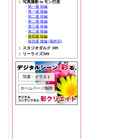
写真撮影 in モン巴里
・
第一週 前編
・
第一週 後編
・
第二週 前編
・
第二週 後編
・
第三週 前編
・
第三週 後編
・
第四週 前編
・
第四週 後編 (最終回)
スタジオダルク 309
リーライズ309
写真・イラスト
ホームページ制作