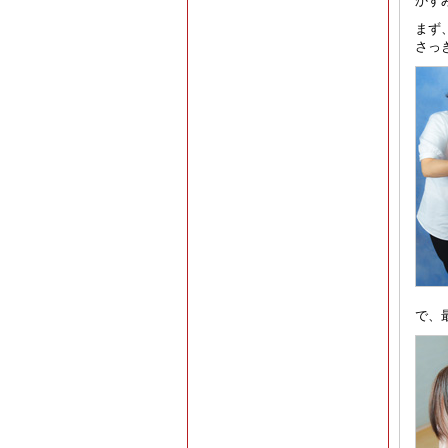
かす
まず
さっ
で、