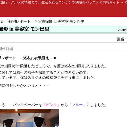
行・グルメの情報まで、生活を彩るコンテンツ満載のバラエティ情報サイト － 彩クリW
特集 「特別レポート」
> 写真撮影 in 美容室 モン巴里
撮影 in 美容室 モン巴里
2010/
担当
四回 前編
撮影レポート －浴衣に衣装替え－ ■
での撮影が一段落したところで、今度は浴衣の撮影に入りました。
に関しては着付の様子を撮影することができないので、
している間、僕はスタジオの模様替えを行う事にしました。
的に何をしたかというと・・・
ように、バックペーパーを
「ピンク」
から
「ブルー」
にしました。