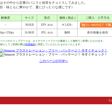
はその中から定番のバニラと抹茶をチョイスしてみました。
目・味ともに爽やかで、夏にぴったりな感じです♪
解像度
サイズ
形式
価格 ( 税込 )
ご購入・入手方法
－
361KB
EPS
￥1,620.-
-RGB-
50px×250px
16.6KB
JPG
無料
表示画像を保存
-RGB-
本ページのクリップアートは、ロイヤリティーフリーの素材として無料でご利用いただけます。
素材としてご利用の際は
利用規約
に同意していただいたものといたします。
このページのTOPへ
Co