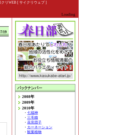
EB [ サイクリウェブ ]
Loading
07/19
2008年
2009年
2010年
・
七福神
・
三毛猫
・
花見団子
・
カーネーション
・
観葉植物