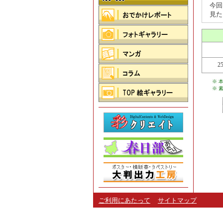
今回
見た
2
※ 
※ 
ご利用にあたって
サイトマップ