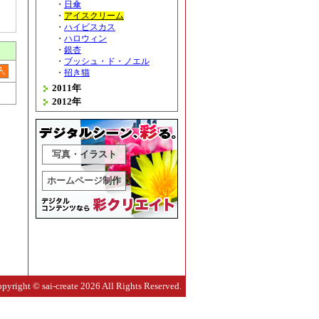
・
日傘
・
アイスクリーム
・
ハイビスカス
・
ハロウィン
・
銀杏
・
ブッシュ
・
ド
・
ノエル
・
招き猫
2011年
2012年
写真・イラスト
ホームページ制作
pyright © sai-create 2026 All Rights Reserved.