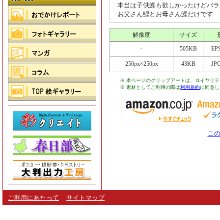
本当は子供鯉も欲しかったけどバラ
お父さん鯉とお母さん鯉だけです…
解像度
サイズ
－
505KB
EP
250px×250px
43KB
JP
※ 本ページのクリップアートは、ロイヤリ
※ 素材としてご利用の際は
利用規約
に同意し
この
ご利用にあたって
サイトマップ