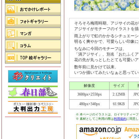
そろそろ梅雨時期、アジサイの花が
アジサイがモチーフのイラストを描
雨上がりで虹のかかるシチュエーシ
明るく爽やかで、可愛らしい印象に
ちなみに今回のモチーフは、
「渦アジサイ」、別名「おたふくア
花の先が丸っとしたとても可愛いア
数年前に見かけて以来、
いつか描いてみたいなぁと思ってい
解像度
サイズ
3600px×2550px
2.12MB
JP
480px×340px
61.9KB
JP
※ 本ページのイラストは、ロイヤリティー
※ 素材としてご利用の際は
利用規約
に同意し